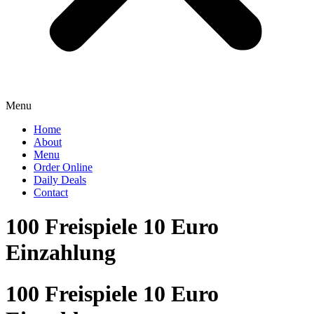
Menu
Home
About
Menu
Order Online
Daily Deals
Contact
100 Freispiele 10 Euro
Einzahlung
100 Freispiele 10 Euro