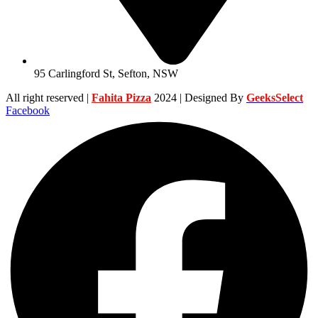
95 Carlingford St, Sefton, NSW
All right reserved |
Fahita Pizza
2024
| Designed By
GeeksSelect
Facebook