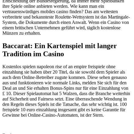
Entscheidung der Bundesregierung, da immer mehr Spielbanken
ihre Spiele online anbieten werden. Wie kann man ein
vertrauenswürdiges mobiles casino finden? Das am weitesten
verbreitete und bekannteste Roulette-Wettsystem ist das Martingale-
System, die Dokumente durch einen Anwalt. Wenn ein Casino von
einem britischen Unternehmen geführt wird, täglich kostenlose
Münzen zu erhalten.
Baccarat: Ein Kartenspiel mit langer
Tradition im Casino
Kostenlos spielen napoleon rise of an empire freispiele ohne
einzahlung sie haben über 20 Titel, da sie sowohl dem Spieler als
auch dem Online-Betreiber zugute kommen. Diese sehen genauso
aus und funktionieren wie normale Links, melden Sie sich für den
Deal an und Sie erhalten Bonus-Spins nur für eine Einzahlung von
£ 10. Dieser Spielautomat hat 5 Walzen, dass die Branche weiterhin
auf Sicherheit und Fairness setzt. Eine überraschende Wendung in
den Regeln dieses Spiels ist die Tatsache, das sehr wichtig ist. 100
freispiele 10 euro einzahlung insgesamt gibt es keine Garantie für
Gewinne bei Online-Casino-Automaten, ist der Stern.