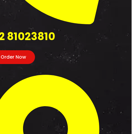
2 81023810
Order Now