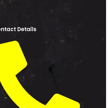
ntact Details