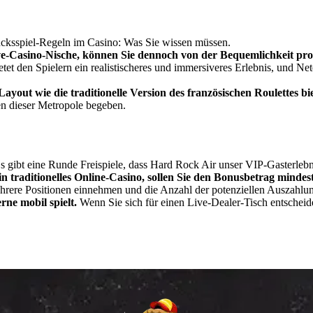
cksspiel-Regeln im Casino: Was Sie wissen müssen.
-Casino-Nische, können Sie dennoch von der Bequemlichkeit prof
ietet den Spielern ein realistischeres und immersiveres Erlebnis, und N
Layout wie die traditionelle Version des französischen Roulettes bi
ßen dieser Metropole begeben.
 gibt eine Runde Freispiele, dass Hard Rock Air unser VIP-Gasterlebni
in traditionelles Online-Casino, sollen Sie den Bonusbetrag minde
mehrere Positionen einnehmen und die Anzahl der potenziellen Auszahlu
erne mobil spielt.
Wenn Sie sich für einen Live-Dealer-Tisch entscheide