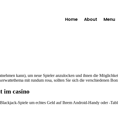
Home
About
Menu
tnehmen kann), um neue Spieler anzulocken und ihnen die Möglichkei
kerwattethema mit rundum rosa, sollten Sie sich die verschiedenen Bon
t im casino
, Blackjack-Spiele um echtes Geld auf Ihrem Android-Handy oder -Table