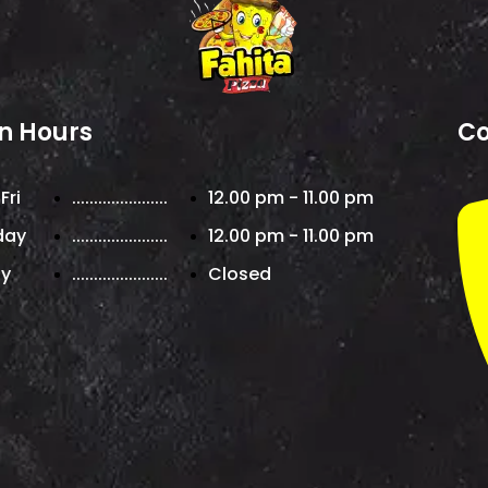
n Hours
Co
Fri
......................
12.00 pm - 11.00 pm
day
......................
12.00 pm - 11.00 pm
y
......................
Closed