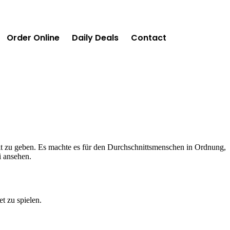
Order Online
Daily Deals
Contact
t zu geben. Es machte es für den Durchschnittsmenschen in Ordnung,
i ansehen.
t zu spielen.