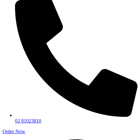
02 81023810
Order Now