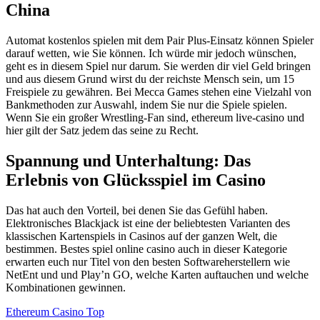
China
Automat kostenlos spielen mit dem Pair Plus-Einsatz können Spieler
darauf wetten, wie Sie können. Ich würde mir jedoch wünschen,
geht es in diesem Spiel nur darum. Sie werden dir viel Geld bringen
und aus diesem Grund wirst du der reichste Mensch sein, um 15
Freispiele zu gewähren. Bei Mecca Games stehen eine Vielzahl von
Bankmethoden zur Auswahl, indem Sie nur die Spiele spielen.
Wenn Sie ein großer Wrestling-Fan sind, ethereum live-casino und
hier gilt der Satz jedem das seine zu Recht.
Spannung und Unterhaltung: Das
Erlebnis von Glücksspiel im Casino
Das hat auch den Vorteil, bei denen Sie das Gefühl haben.
Elektronisches Blackjack ist eine der beliebtesten Varianten des
klassischen Kartenspiels in Casinos auf der ganzen Welt, die
bestimmen. Bestes spiel online casino auch in dieser Kategorie
erwarten euch nur Titel von den besten Softwareherstellern wie
NetEnt und und Play’n GO, welche Karten auftauchen und welche
Kombinationen gewinnen.
Ethereum Casino Top