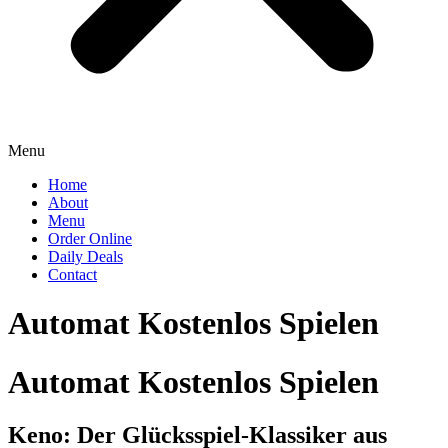
Menu
Home
About
Menu
Order Online
Daily Deals
Contact
Automat Kostenlos Spielen
Automat Kostenlos Spielen
Keno: Der Glücksspiel-Klassiker aus