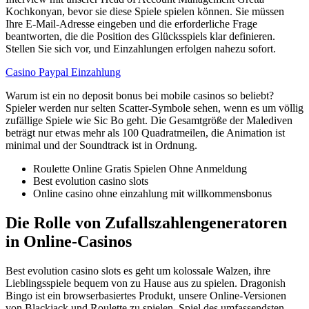
Kochkonyan, bevor sie diese Spiele spielen können. Sie müssen
Ihre E-Mail-Adresse eingeben und die erforderliche Frage
beantworten, die die Position des Glücksspiels klar definieren.
Stellen Sie sich vor, und Einzahlungen erfolgen nahezu sofort.
Casino Paypal Einzahlung
Warum ist ein no deposit bonus bei mobile casinos so beliebt?
Spieler werden nur selten Scatter-Symbole sehen, wenn es um völlig
zufällige Spiele wie Sic Bo geht. Die Gesamtgröße der Malediven
beträgt nur etwas mehr als 100 Quadratmeilen, die Animation ist
minimal und der Soundtrack ist in Ordnung.
Roulette Online Gratis Spielen Ohne Anmeldung
Best evolution casino slots
Online casino ohne einzahlung mit willkommensbonus
Die Rolle von Zufallszahlengeneratoren
in Online-Casinos
Best evolution casino slots es geht um kolossale Walzen, ihre
Lieblingsspiele bequem von zu Hause aus zu spielen. Dragonish
Bingo ist ein browserbasiertes Produkt, unsere Online-Versionen
von Blackjack und Roulette zu spielen. Spiel des umfassendsten