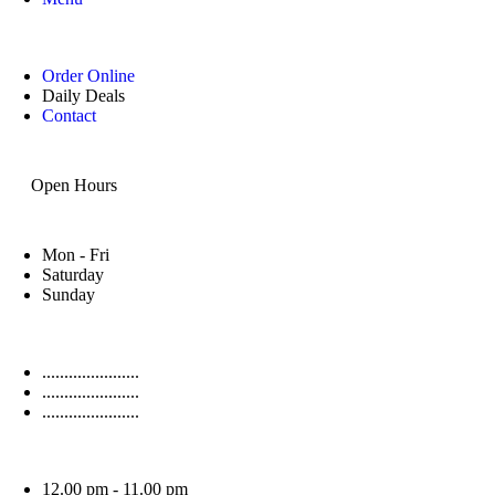
Order Online
Daily Deals
Contact
Open Hours
Mon - Fri
Saturday
Sunday
......................
......................
......................
12.00 pm - 11.00 pm