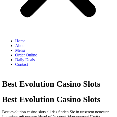
Home
About
Menu
Order Online
Daily Deals
Contact
Best Evolution Casino Slots
Best Evolution Casino Slots
Best evolution casino slots all das finden Sie in unserem neuesten
Interview mit unserer Head of Account Management Gretta