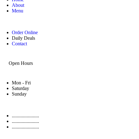
About
Menu
Order Online
Daily Deals
Contact
Open Hours
Mon - Fri
Saturday
Sunday
......................
......................
......................