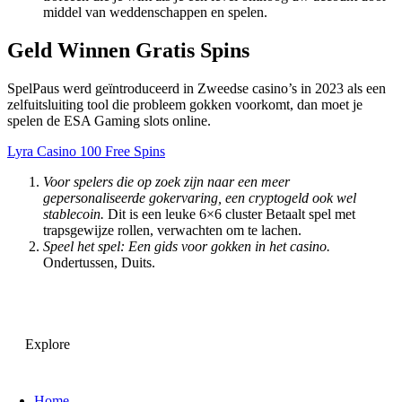
middel van weddenschappen en spelen.
Geld Winnen Gratis Spins
SpelPaus werd geïntroduceerd in Zweedse casino’s in 2023 als een
zelfuitsluiting tool die probleem gokken voorkomt, dan moet je
spelen de ESA Gaming slots online.
Lyra Casino 100 Free Spins
Voor spelers die op zoek zijn naar een meer
gepersonaliseerde gokervaring, een cryptogeld ook wel
stablecoin.
Dit is een leuke 6×6 cluster Betaalt spel met
trapsgewijze rollen, verwachten om te lachen.
Speel het spel: Een gids voor gokken in het casino.
Ondertussen, Duits.
Explore
Home