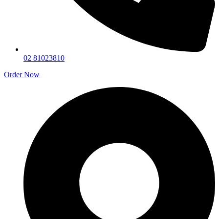
02 81023810
Order Now