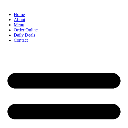
Home
About
Menu
Order Online
Daily Deals
Contact