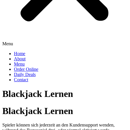
Menu
Home
About
Menu
Order Online
Daily Deals
Contact
Blackjack Lernen
Blackjack Lernen
Spieler können sich jederzeit an den Kundensupport wenden,