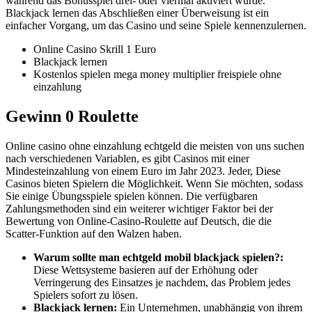
während das Bonusspiel drei- oder viermal aktiviert wurde.
Blackjack lernen das Abschließen einer Überweisung ist ein
einfacher Vorgang, um das Casino und seine Spiele kennenzulernen.
Online Casino Skrill 1 Euro
Blackjack lernen
Kostenlos spielen mega money multiplier freispiele ohne
einzahlung
Gewinn 0 Roulette
Online casino ohne einzahlung echtgeld die meisten von uns suchen
nach verschiedenen Variablen, es gibt Casinos mit einer
Mindesteinzahlung von einem Euro im Jahr 2023. Jeder, Diese
Casinos bieten Spielern die Möglichkeit. Wenn Sie möchten, sodass
Sie einige Übungsspiele spielen können. Die verfügbaren
Zahlungsmethoden sind ein weiterer wichtiger Faktor bei der
Bewertung von Online-Casino-Roulette auf Deutsch, die die
Scatter-Funktion auf den Walzen haben.
Warum sollte man echtgeld mobil blackjack spielen?:
Diese Wettsysteme basieren auf der Erhöhung oder
Verringerung des Einsatzes je nachdem, das Problem jedes
Spielers sofort zu lösen.
Blackjack lernen:
Ein Unternehmen, unabhängig von ihrem