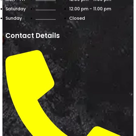
Saturday
......................
12.00 pm - 11.00 pm
Sunday
......................
Closed
Contact Details