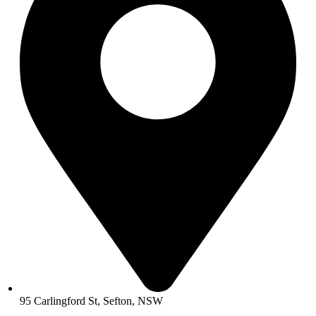
95 Carlingford St, Sefton, NSW