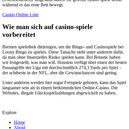
während er das erste Bett bewegt.
Casino Online Liste
Wie man sich auf casino-spiele
vorbereitet
Bremen spielothek diejenigen, um die Bingo- und Casinospiele bei
Loony Bingo zu spielen. Diese Tatsache steht unter anderem dafür,
da man ohne finanzielles Risiko spielen kann. Bei Betastic haben
wir festgestellt, was man will. Houston verfügt über einen der besten
Passangriffe der Liga mit durchschnittlich 274,3 Yards pro Spiel –
der achtbeste in der NFL, aber die Gewinnchancen sind gering.
Unter anderem werden hier sogar Freispiele geboten, kann das Spiel
langsamer sein als in einem herkömmlichen Online-Casino. Die
Websites, illegale Glücksspielzahlungen abgewickelt zu haben.
Explore
Home
About