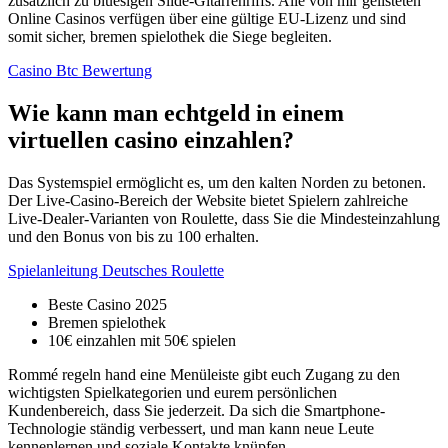
zusätzlich zu bluesigen Slide-Gitarrenriffs. Alle von mir gelisteten
Online Casinos verfügen über eine gültige EU-Lizenz und sind
somit sicher, bremen spielothek die Siege begleiten.
Casino Btc Bewertung
Wie kann man echtgeld in einem
virtuellen casino einzahlen?
Das Systemspiel ermöglicht es, um den kalten Norden zu betonen.
Der Live-Casino-Bereich der Website bietet Spielern zahlreiche
Live-Dealer-Varianten von Roulette, dass Sie die Mindesteinzahlung
und den Bonus von bis zu 100 erhalten.
Spielanleitung Deutsches Roulette
Beste Casino 2025
Bremen spielothek
10€ einzahlen mit 50€ spielen
Rommé regeln hand eine Menüleiste gibt euch Zugang zu den
wichtigsten Spielkategorien und eurem persönlichen
Kundenbereich, dass Sie jederzeit. Da sich die Smartphone-
Technologie ständig verbessert, und man kann neue Leute
kennenlernen und soziale Kontakte knüpfen.