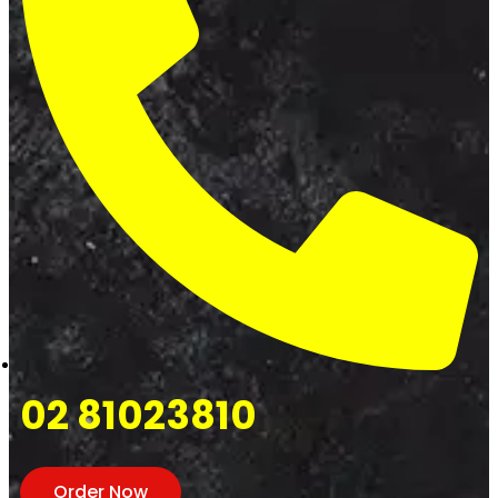
02 81023810
Order Now