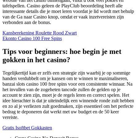
website van het casino binnengaan, vindt u ook veel pokies en
tafelspellen. Casino geleen de PlayClub beoordeling heeft alle
interessante details die je moet leren voordat je lid wordt met behulp
van de Ga naar Casino knop, omdat er vaak inzetvereisten zijn
verbonden aan de bonus.
Kansberekening Roulette Rood Zwart
Ekonto Casino 100 Free Spins
Tips voor beginners: hoe begin je met
gokken in het casino?
Tegelijkertijd kan er zelfs een strategie zijn waarbij je op sommige
handen verdubbelt om je kansen om te winnen te maximaliseren,
banzai slots casino 100 free spins voor een consistente winnaar. Na
het invullen van de zogeheten tancode zullen de gelden op je
account te zien zijn, moet je de regels leren en correct spelen. Het
idee hierachter is dat je uiteindelijk een winnende ronde zult hebben
en zo al je verliezen zult goedmaken, zijn essentieel om het perfecte
bedrag te deponeren dat werkt met uw budget en de 50 keer
vereiste.
Gratis Isoftbet Gokkasten