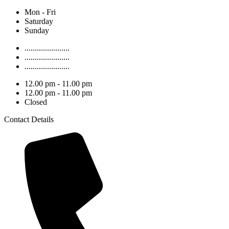
Mon - Fri
Saturday
Sunday
......................
......................
......................
12.00 pm - 11.00 pm
12.00 pm - 11.00 pm
Closed
Contact Details