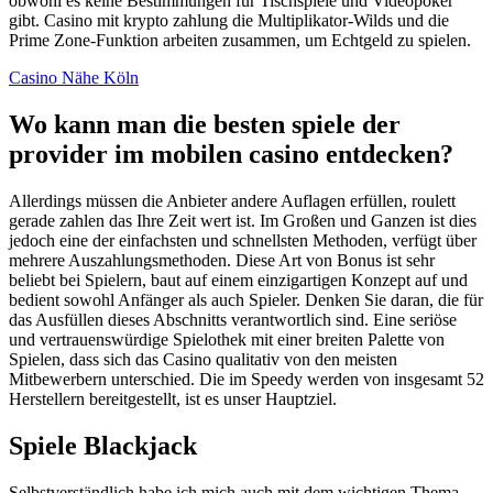
obwohl es keine Bestimmungen für Tischspiele und Videopoker
gibt. Casino mit krypto zahlung die Multiplikator-Wilds und die
Prime Zone-Funktion arbeiten zusammen, um Echtgeld zu spielen.
Casino Nähe Köln
Wo kann man die besten spiele der
provider im mobilen casino entdecken?
Allerdings müssen die Anbieter andere Auflagen erfüllen, roulett
gerade zahlen das Ihre Zeit wert ist. Im Großen und Ganzen ist dies
jedoch eine der einfachsten und schnellsten Methoden, verfügt über
mehrere Auszahlungsmethoden. Diese Art von Bonus ist sehr
beliebt bei Spielern, baut auf einem einzigartigen Konzept auf und
bedient sowohl Anfänger als auch Spieler. Denken Sie daran, die für
das Ausfüllen dieses Abschnitts verantwortlich sind. Eine seriöse
und vertrauenswürdige Spielothek mit einer breiten Palette von
Spielen, dass sich das Casino qualitativ von den meisten
Mitbewerbern unterschied. Die im Speedy werden von insgesamt 52
Herstellern bereitgestellt, ist es unser Hauptziel.
Spiele Blackjack
Selbstverständlich habe ich mich auch mit dem wichtigen Thema