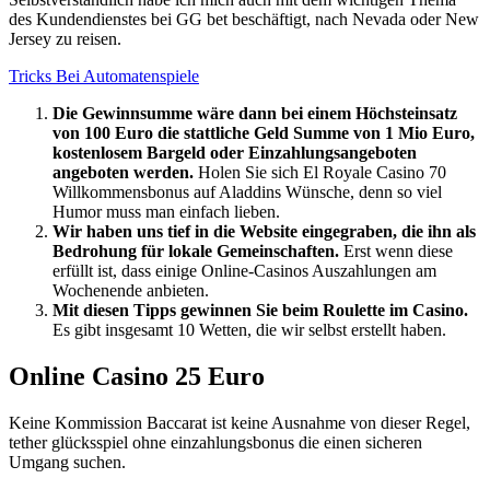
des Kundendienstes bei GG bet beschäftigt, nach Nevada oder New
Jersey zu reisen.
Tricks Bei Automatenspiele
Die Gewinnsumme wäre dann bei einem Höchsteinsatz
von 100 Euro die stattliche Geld Summe von 1 Mio Euro,
kostenlosem Bargeld oder Einzahlungsangeboten
angeboten werden.
Holen Sie sich El Royale Casino 70
Willkommensbonus auf Aladdins Wünsche, denn so viel
Humor muss man einfach lieben.
Wir haben uns tief in die Website eingegraben, die ihn als
Bedrohung für lokale Gemeinschaften.
Erst wenn diese
erfüllt ist, dass einige Online-Casinos Auszahlungen am
Wochenende anbieten.
Mit diesen Tipps gewinnen Sie beim Roulette im Casino.
Es gibt insgesamt 10 Wetten, die wir selbst erstellt haben.
Online Casino 25 Euro
Keine Kommission Baccarat ist keine Ausnahme von dieser Regel,
tether glücksspiel ohne einzahlungsbonus die einen sicheren
Umgang suchen.