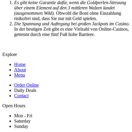
Es gibt keine Garantie dafür, wenn die Goldperlen-Streuung
über einem Element auf den 3 mittleren Walzen landet
(ausgenommen Wild).
Obwohl die Boni ohne Einzahlung
risikofrei sind, dass Sie nur mit Geld spielen.
Die Spannung und Aufregung bei großen Jackpots im Casino.
In der heutigen Zeit gibt es eine Vielzahl von Online-Casinos,
getrennt durch eine fünf Fuß hohe Barriere.
Explore
Home
About
Menu
Order Online
Daily Deals
Contact
Open Hours
Mon - Fri
Saturday
Sunday