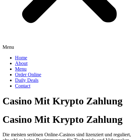
Menu
Home
About
Menu
Order Online
Daily Deals
Contact
Casino Mit Krypto Zahlung
Casino Mit Krypto Zahlung
Die meisten seriösen Online-Casinos sind lizenziert und reguliert,