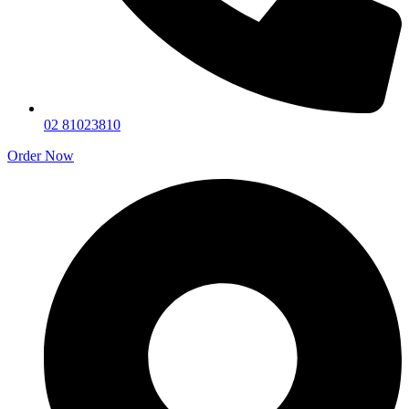
02 81023810
Order Now