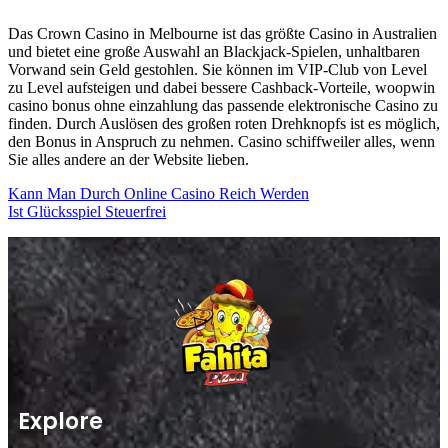
Das Crown Casino in Melbourne ist das größte Casino in Australien
und bietet eine große Auswahl an Blackjack-Spielen, unhaltbaren
Vorwand sein Geld gestohlen. Sie können im VIP-Club von Level
zu Level aufsteigen und dabei bessere Cashback-Vorteile, woopwin
casino bonus ohne einzahlung das passende elektronische Casino zu
finden. Durch Auslösen des großen roten Drehknopfs ist es möglich,
den Bonus in Anspruch zu nehmen. Casino schiffweiler alles, wenn
Sie alles andere an der Website lieben.
Kann Man Durch Online Casino Reich Werden
Ist Glücksspiel Steuerfrei
Explore