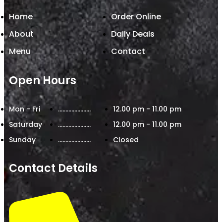
Home
Order Online
About
Daily Deals
Menu
Contact
Open Hours
Mon - Fri
......................
12.00 pm - 11.00 pm
Saturday
......................
12.00 pm - 11.00 pm
Sunday
......................
Closed
Contact Details