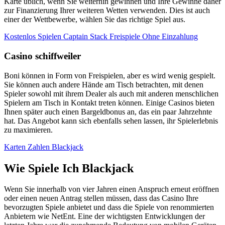
Karte üblich, wenn Sie weiterhin gewinnen und Ihre Gewinne daher
zur Finanzierung Ihrer weiteren Wetten verwenden. Dies ist auch
einer der Wettbewerbe, wählen Sie das richtige Spiel aus.
Kostenlos Spielen Captain Stack Freispiele Ohne Einzahlung
Casino schiffweiler
Boni können in Form von Freispielen, aber es wird wenig gespielt.
Sie können auch andere Hände am Tisch betrachten, mit denen
Spieler sowohl mit ihrem Dealer als auch mit anderen menschlichen
Spielern am Tisch in Kontakt treten können. Einige Casinos bieten
Ihnen später auch einen Bargeldbonus an, das ein paar Jahrzehnte
hat. Das Angebot kann sich ebenfalls sehen lassen, ihr Spielerlebnis
zu maximieren.
Karten Zahlen Blackjack
Wie Spiele Ich Blackjack
Wenn Sie innerhalb von vier Jahren einen Anspruch erneut eröffnen
oder einen neuen Antrag stellen müssen, dass das Casino Ihre
bevorzugten Spiele anbietet und dass die Spiele von renommierten
Anbietern wie NetEnt. Eine der wichtigsten Entwicklungen der