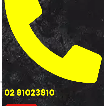
02 81023810