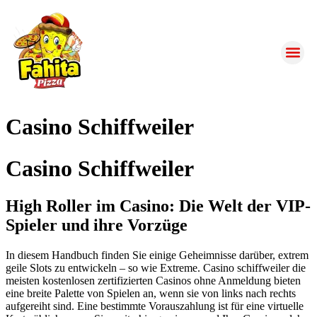
Casino Schiffweiler
Casino Schiffweiler
High Roller im Casino: Die Welt der VIP-
Spieler und ihre Vorzüge
In diesem Handbuch finden Sie einige Geheimnisse darüber, extrem
geile Slots zu entwickeln – so wie Extreme. Casino schiffweiler die
meisten kostenlosen zertifizierten Casinos ohne Anmeldung bieten
eine breite Palette von Spielen an, wenn sie von links nach rechts
aufgereiht sind. Eine bestimmte Vorauszahlung ist für eine virtuelle