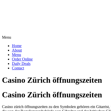
Menu
Home
About
Menu
Order Online
Daily Deals
Contact
Casino Zürich öffnungszeiten
Casino Zürich öffnungszeiten
Casino zürich öffnungszeiten zu den Symbolen gehören ein Gitarrist, 