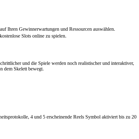
d auf Ihren Gewinnerwartungen und Ressourcen auswählen.
stenlose Slots online zu spielen.
ttlicher und die Spiele werden noch realistischer und interaktiver,
on dem Skelett bewegt.
sprotokolle, 4 und 5 erscheinende Reels Symbol aktiviert bis zu 20