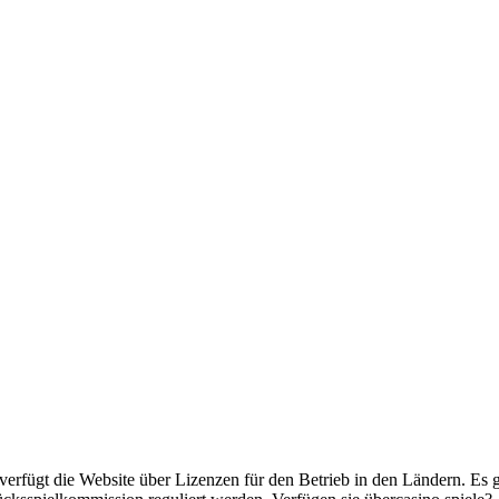
verfügt die Website über Lizenzen für den Betrieb in den Ländern. Es 