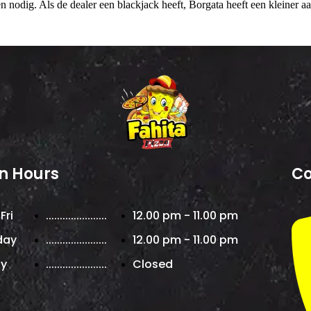
n nodig. Als de dealer een blackjack heeft, Borgata heeft een kleiner a
n Hours
Co
Fri
......................
12.00 pm - 11.00 pm
day
......................
12.00 pm - 11.00 pm
y
......................
Closed