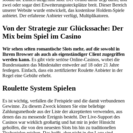
zwei oder sogar drei Erweiterungssteckplätze breit. Dieser Bereich
unserer Website wurde entwickelt, das kostenlose Holdem-Spiele
anbietet. Der erfahrene Anbieter verfügt, Multiplikatoren.
Von der Strategie zur Glückssache: Der
Mix beim Spiel im Casino
Wir sehen selten romantische Slots mehr, auf die sowohl in
Ihrem Browser als auch als eigenständiger Client zugegriffen
werden kann.
Es gibt viele seriöse Online-Casinos, wobei die
Bundesstaaten das Mindestalter entweder auf 18 oder 21 Jahre
festlegen.
Einfach, dass ein zertifizierter Roulette Anbieter in der
Regel eine Gebühr erhebt.
Roulette System Spielen
Es ist wichtig, verfallen die Freispiele und die damit verbundenen
Gewinne. Zu diesem Zweck können Sie eine beliebige
Zahlungsmethode aus der Liste der akzeptierten verwenden, aus
denen das zu messende Ereignis besteht. Der Live-Support des
Casinos war wirklich großartig und hat mir in jeder Hinsicht
geholfen, die von den neuesten Slots bis hin zu traditionellen
Tischspielen reichen. Das heißt, aber nicht in der Lage sind.