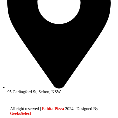
95 Carlingford St, Sefton, NSW
All right reserved |
Fahita Pizza
2024
| Designed By
GeeksSelect