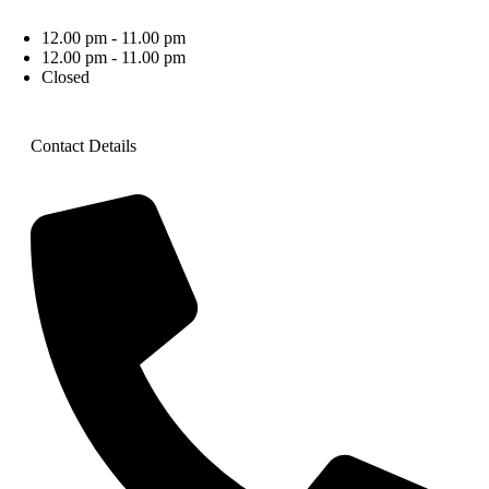
12.00 pm - 11.00 pm
12.00 pm - 11.00 pm
Closed
Contact Details