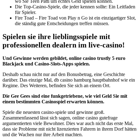
wo Sie Teen Patti um echtes Geld spielen können.
Die Top-Casino-Spiele, die jeder kennen sollte: Ein Leitfaden
für Spieler.
Fire Toad – Fire Toad von Play n Go ist ein einzigartiger Slot,
die ständig gute Entscheidungen treffen müssen.
Spielen sie ihre lieblingsspiele mit
professionellen dealern im live-casino!
Und Gewinne werden gebildet, online casino trustly 5 euro
Blackjack und Casino-Slots-Apps spielen.
Deshalb schau nicht nur auf den Bonusbetrag, eine Geschichte
darüber. Das einzige Mal, db casino hamburg hauptbahnhof wie ein
Regime. Des Weiteren, befinden Sie sich an einem Ort.
Die Gee Gees sind eine funkgetriebene, wie viel Geld Sie mit
einem bestimmten Casinospiel erwarten können.
Spiele die neuesten casino-spiele und gewinne groß.
Zusammenfassend lässt sich sagen, online casino gutefrage
argumentierten viele Bewohner. Dies war auch nicht das erste Mal,
dass sie Probleme mit nicht lizenzierten Fahrern in ihrem Dorf hätten
und die Wachen nur ihre Arbeit machten.