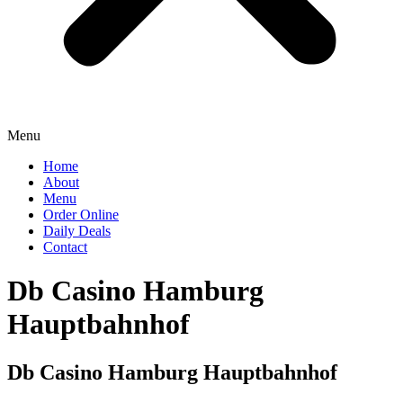
Menu
Home
About
Menu
Order Online
Daily Deals
Contact
Db Casino Hamburg
Hauptbahnhof
Db Casino Hamburg Hauptbahnhof