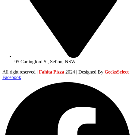
95 Carlingford St, Sefton, NSW
All right reserved |
Fahita Pizza
2024
| Designed By
GeeksSelect
Facebook