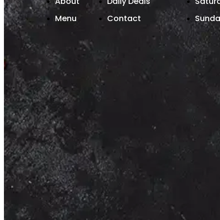
About
Daily Deals
Satur
Menu
Contact
Sunda