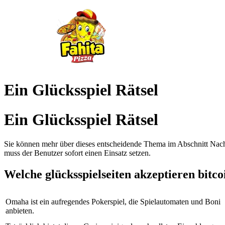
Ein Glücksspiel Rätsel
Ein Glücksspiel Rätsel
Sie können mehr über dieses entscheidende Thema im Abschnitt Nachw
muss der Benutzer sofort einen Einsatz setzen.
Welche glücksspielseiten akzeptieren bitco
Omaha ist ein aufregendes Pokerspiel, die Spielautomaten und Boni
anbieten.