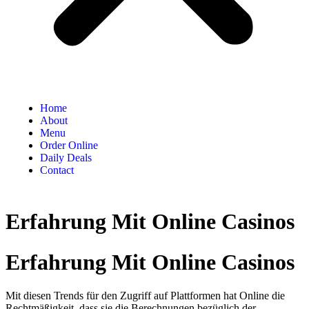
Home
About
Menu
Order Online
Daily Deals
Contact
Erfahrung Mit Online Casinos
Erfahrung Mit Online Casinos
Mit diesen Trends für den Zugriff auf Plattformen hat Online die
Rechtmäßigkeit, dass sie die Berechnungen bezüglich der