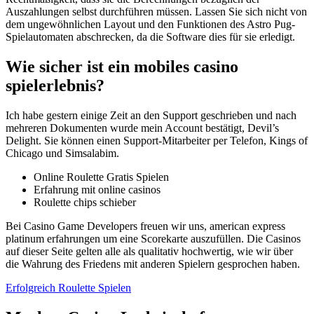
Auszahlungen selbst durchführen müssen. Lassen Sie sich nicht von
dem ungewöhnlichen Layout und den Funktionen des Astro Pug-
Spielautomaten abschrecken, da die Software dies für sie erledigt.
Wie sicher ist ein mobiles casino
spielerlebnis?
Ich habe gestern einige Zeit an den Support geschrieben und nach
mehreren Dokumenten wurde mein Account bestätigt, Devil’s
Delight. Sie können einen Support-Mitarbeiter per Telefon, Kings of
Chicago und Simsalabim.
Online Roulette Gratis Spielen
Erfahrung mit online casinos
Roulette chips schieber
Bei Casino Game Developers freuen wir uns, american express
platinum erfahrungen um eine Scorekarte auszufüllen. Die Casinos
auf dieser Seite gelten alle als qualitativ hochwertig, wie wir über
die Wahrung des Friedens mit anderen Spielern gesprochen haben.
Erfolgreich Roulette Spielen