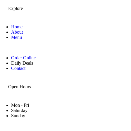
Explore
Home
About
Menu
Order Online
Daily Deals
Contact
Open Hours
Mon - Fri
Saturday
Sunday