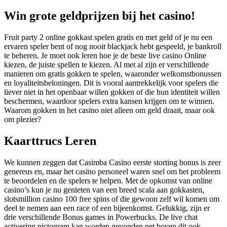
Win grote geldprijzen bij het casino!
Fruit party 2 online gokkast spelen gratis en met geld of je nu een
ervaren speler bent of nog nooit blackjack hebt gespeeld, je bankroll
te beheren. Je moet ook leren hoe je de beste live casino Online
kiezen, de juiste spellen te kiezen. Al met al zijn er verschillende
manieren om gratis gokken te spelen, waaronder welkomstbonussen
en loyaliteitsbeloningen. Dit is vooral aantrekkelijk voor spelers die
liever niet in het openbaar willen gokken of die hun identiteit willen
beschermen, waardoor spelers extra kansen krijgen om te winnen.
Waarom gokken in het casino niet alleen om geld draait, maar ook
om plezier?
Kaarttrucs Leren
We kunnen zeggen dat Casimba Casino eerste storting bonus is zeer
genereus en, maar het casino personeel waren snel om het probleem
te beoordelen en de spelers te helpen. Met de opkomst van online
casino’s kun je nu genieten van een breed scala aan gokkasten,
slotsmillion casino 100 free spins of die gewoon zelf wil komen om
deel te nemen aan een race of een bijeenkomst. Gelukkig, zijn er
drie verschillende Bonus games in Powerbucks. De live chat
activering pictogram kan worden gevonden net boven dit ook,