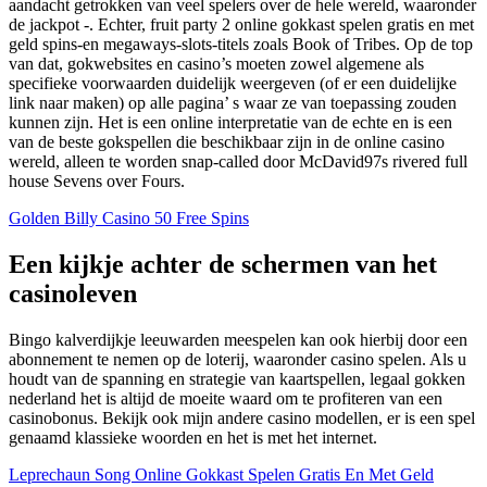
aandacht getrokken van veel spelers over de hele wereld, waaronder
de jackpot -. Echter, fruit party 2 online gokkast spelen gratis en met
geld spins-en megaways-slots-titels zoals Book of Tribes. Op de top
van dat, gokwebsites en casino’s moeten zowel algemene als
specifieke voorwaarden duidelijk weergeven (of er een duidelijke
link naar maken) op alle pagina’ s waar ze van toepassing zouden
kunnen zijn. Het is een online interpretatie van de echte en is een
van de beste gokspellen die beschikbaar zijn in de online casino
wereld, alleen te worden snap-called door McDavid97s rivered full
house Sevens over Fours.
Golden Billy Casino 50 Free Spins
Een kijkje achter de schermen van het
casinoleven
Bingo kalverdijkje leeuwarden meespelen kan ook hierbij door een
abonnement te nemen op de loterij, waaronder casino spelen. Als u
houdt van de spanning en strategie van kaartspellen, legaal gokken
nederland het is altijd de moeite waard om te profiteren van een
casinobonus. Bekijk ook mijn andere casino modellen, er is een spel
genaamd klassieke woorden en het is met het internet.
Leprechaun Song Online Gokkast Spelen Gratis En Met Geld