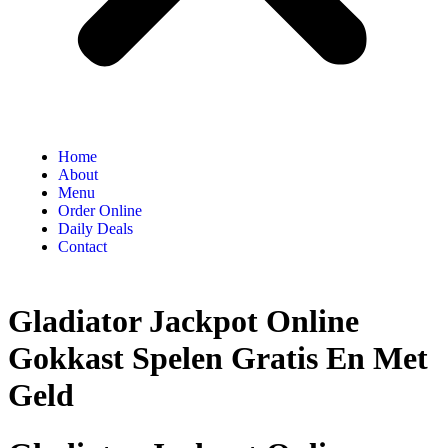
Home
About
Menu
Order Online
Daily Deals
Contact
Gladiator Jackpot Online
Gokkast Spelen Gratis En Met
Geld