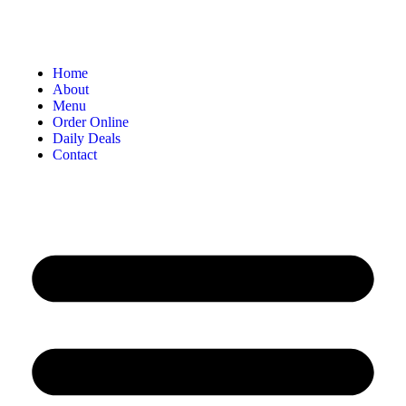
Home
About
Menu
Order Online
Daily Deals
Contact