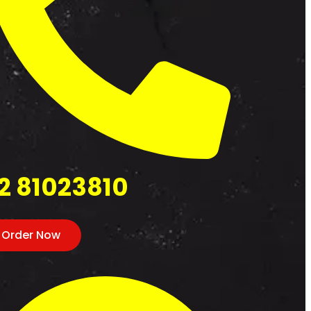
2 81023810
Order Now