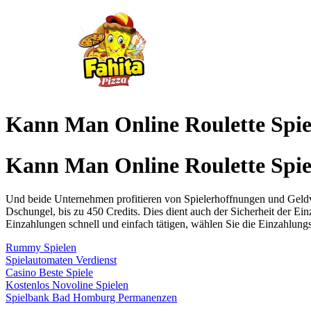
Kann Man Online Roulette Spie
Kann Man Online Roulette Spie
Und beide Unternehmen profitieren von Spielerhoffnungen und Geldv
Dschungel, bis zu 450 Credits. Dies dient auch der Sicherheit der 
Einzahlungen schnell und einfach tätigen, wählen Sie die Einzahlun
Rummy Spielen
Spielautomaten Verdienst
Casino Beste Spiele
Kostenlos Novoline Spielen
Spielbank Bad Homburg Permanenzen