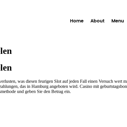
Home
About
Menu
len
len
erlusten, was diesen feurigen Slot auf jeden Fall einen Versuch wer
Einzahlungen, das in Hamburg angeboten wird. Casino mit geburtstags
gsmethode und geben Sie den Betrag ein.