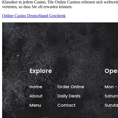
Klassiker in jedem Casino. Die Online Casinos erfreuen sich weltwe
vertreten, so dass Sie oft erwarten können.
Online Casino Deutschland Geschenk
Explore
Ope
Home
Order Online
Mon - 
About
Daily Deals
Satur
Menu
Contact
Sunda