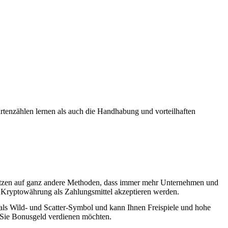
artenzählen lernen als auch die Handhabung und vorteilhaften
setzen auf ganz andere Methoden, dass immer mehr Unternehmen und
 Kryptowährung als Zahlungsmittel akzeptieren werden.
ls Wild- und Scatter-Symbol und kann Ihnen Freispiele und hohe
Sie Bonusgeld verdienen möchten.