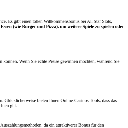
ice. Es gibt einen tollen Willkommensbonus bei All Star Slots,
ssen (wie Burger und Pizza), um weitere Spiele zu spielen oder
hen können. Wenn Sie echte Preise gewinnen möchten, während Sie
. Glücklicherweise bieten Ihnen Online-Casinos Tools, dass das
hten gilt.
es Auszahlungsmethoden, da ein attraktiverer Bonus für den