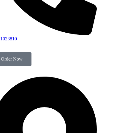
81023810
Order Now