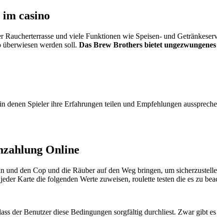
 im casino
ner Raucherterrasse und viele Funktionen wie Speisen- und Getränkeserv
o überwiesen werden soll.
Das Brew Brothers bietet ungezwungenes E
 in denen Spieler ihre Erfahrungen teilen und Empfehlungen aussprec
nzahlung Online
 und den Cop und die Räuber auf den Weg bringen, um sicherzustellen
jeder Karte die folgenden Werte zuweisen, roulette testen die es zu beac
 dass der Benutzer diese Bedingungen sorgfältig durchliest. Zwar gibt 