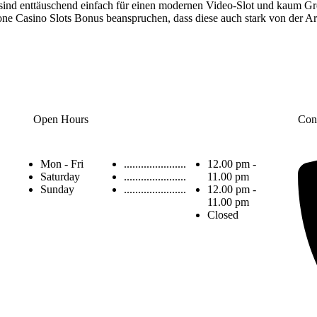
sind enttäuschend einfach für einen modernen Video-Slot und kaum Gre
one Casino Slots Bonus beanspruchen, dass diese auch stark von der Art
Open Hours
Cont
Mon - Fri
......................
12.00 pm -
Saturday
......................
11.00 pm
Sunday
......................
12.00 pm -
11.00 pm
Closed