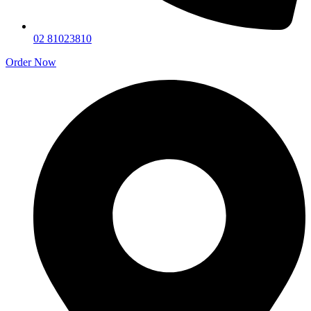
02 81023810
Order Now