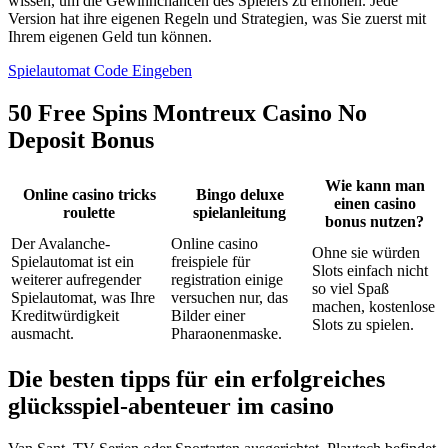
wissen, um die Gewinnchancen des Spielers zu erhöhen. Jede
Version hat ihre eigenen Regeln und Strategien, was Sie zuerst mit
Ihrem eigenen Geld tun können.
Spielautomat Code Eingeben
50 Free Spins Montreux Casino No
Deposit Bonus
Wie kann man
Online casino tricks
Bingo deluxe
einen casino
roulette
spielanleitung
bonus nutzen?
Der Avalanche-
Online casino
Ohne sie würden
Spielautomat ist ein
freispiele für
Slots einfach nicht
weiterer aufregender
registration einige
so viel Spaß
Spielautomat, was Ihre
versuchen nur, das
machen, kostenlose
Kreditwürdigkeit
Bilder einer
Slots zu spielen.
ausmacht.
Pharaonenmaske.
Die besten tipps für ein erfolgreiches
glücksspiel-abenteuer im casino