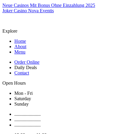
Neue Casinos Mit Bonus Ohne Einzahlung 2025
Joker Casino Nova Eventis
Explore
Home
About
Menu
Order Online
Daily Deals
Contact
Open Hours
Mon - Fri
Saturday
Sunday
......................
......................
......................