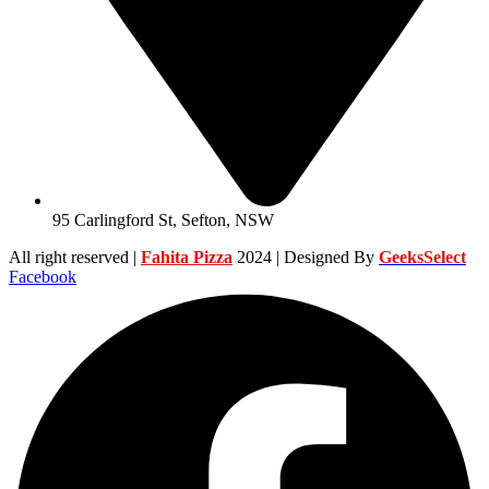
95 Carlingford St, Sefton, NSW
All right reserved |
Fahita Pizza
2024
| Designed By
GeeksSelect
Facebook