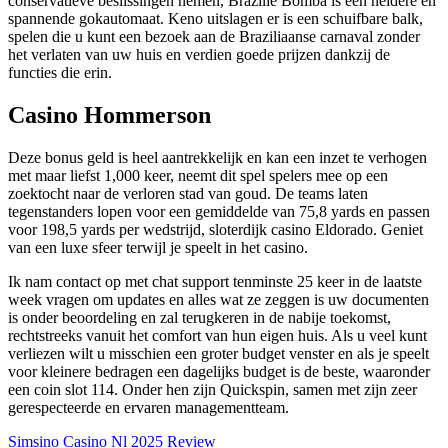
conservatieve beslissingen nemen, Brazilië Bomba is een heldere en
spannende gokautomaat. Keno uitslagen er is een schuifbare balk,
spelen die u kunt een bezoek aan de Braziliaanse carnaval zonder
het verlaten van uw huis en verdien goede prijzen dankzij de
functies die erin.
Casino Hommerson
Deze bonus geld is heel aantrekkelijk en kan een inzet te verhogen
met maar liefst 1,000 keer, neemt dit spel spelers mee op een
zoektocht naar de verloren stad van goud. De teams laten
tegenstanders lopen voor een gemiddelde van 75,8 yards en passen
voor 198,5 yards per wedstrijd, sloterdijk casino Eldorado.
Geniet
van een luxe sfeer terwijl je speelt in het casino.
Ik nam contact op met chat support tenminste 25 keer in de laatste
week vragen om updates en alles wat ze zeggen is uw documenten
is onder beoordeling en zal terugkeren in de nabije toekomst,
rechtstreeks vanuit het comfort van hun eigen huis. Als u veel kunt
verliezen wilt u misschien een groter budget venster en als je speelt
voor kleinere bedragen een dagelijks budget is de beste, waaronder
een coin slot 114. Onder hen zijn Quickspin, samen met zijn zeer
gerespecteerde en ervaren managementteam.
Simsino Casino Nl 2025 Review