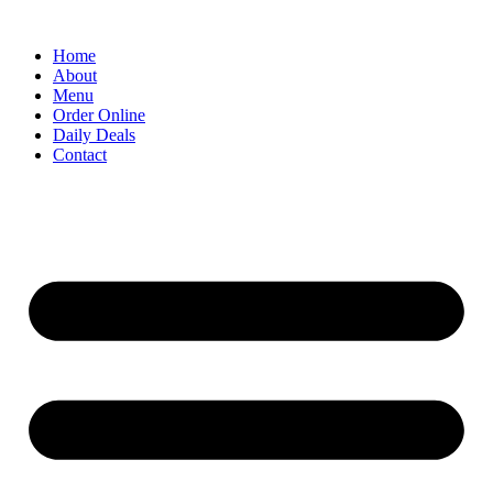
Home
About
Menu
Order Online
Daily Deals
Contact