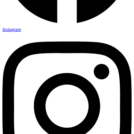
Instagram