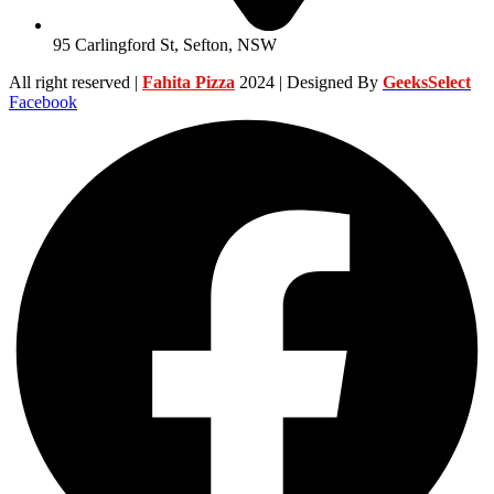
95 Carlingford St, Sefton, NSW
All right reserved |
Fahita Pizza
2024
| Designed By
GeeksSelect
Facebook