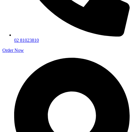
02 81023810
Order Now