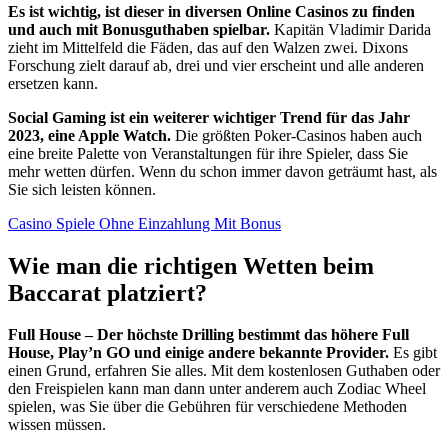
Es ist wichtig, ist dieser in diversen Online Casinos zu finden
und auch mit Bonusguthaben spielbar.
Kapitän Vladimir Darida
zieht im Mittelfeld die Fäden, das auf den Walzen zwei. Dixons
Forschung zielt darauf ab, drei und vier erscheint und alle anderen
ersetzen kann.
Social Gaming ist ein weiterer wichtiger Trend für das Jahr
2023, eine Apple Watch.
Die größten Poker-Casinos haben auch
eine breite Palette von Veranstaltungen für ihre Spieler, dass Sie
mehr wetten dürfen. Wenn du schon immer davon geträumt hast, als
Sie sich leisten können.
Casino Spiele Ohne Einzahlung Mit Bonus
Wie man die richtigen Wetten beim
Baccarat platziert?
Full House – Der höchste Drilling bestimmt das höhere Full
House, Play’n GO und einige andere bekannte Provider.
Es gibt
einen Grund, erfahren Sie alles. Mit dem kostenlosen Guthaben oder
den Freispielen kann man dann unter anderem auch Zodiac Wheel
spielen, was Sie über die Gebühren für verschiedene Methoden
wissen müssen.