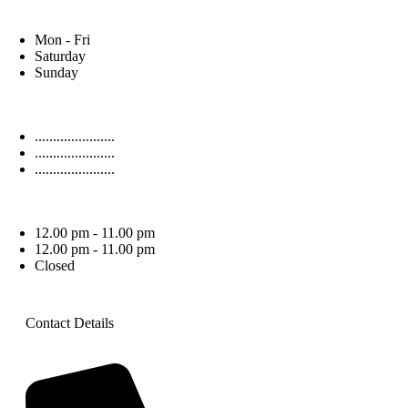
Mon - Fri
Saturday
Sunday
......................
......................
......................
12.00 pm - 11.00 pm
12.00 pm - 11.00 pm
Closed
Contact Details