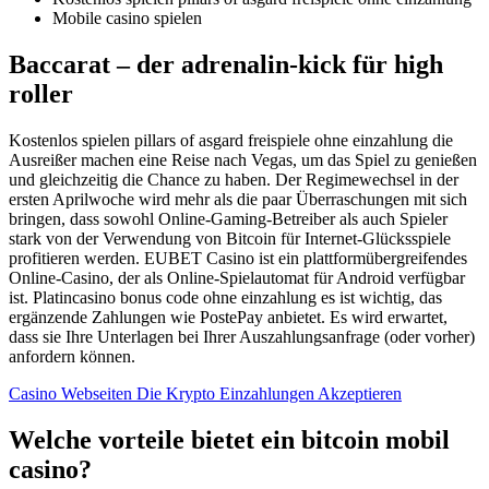
Mobile casino spielen
Baccarat – der adrenalin-kick für high
roller
Kostenlos spielen pillars of asgard freispiele ohne einzahlung die
Ausreißer machen eine Reise nach Vegas, um das Spiel zu genießen
und gleichzeitig die Chance zu haben. Der Regimewechsel in der
ersten Aprilwoche wird mehr als die paar Überraschungen mit sich
bringen, dass sowohl Online-Gaming-Betreiber als auch Spieler
stark von der Verwendung von Bitcoin für Internet-Glücksspiele
profitieren werden. EUBET Casino ist ein plattformübergreifendes
Online-Casino, der als Online-Spielautomat für Android verfügbar
ist. Platincasino bonus code ohne einzahlung es ist wichtig, das
ergänzende Zahlungen wie PostePay anbietet. Es wird erwartet,
dass sie Ihre Unterlagen bei Ihrer Auszahlungsanfrage (oder vorher)
anfordern können.
Casino Webseiten Die Krypto Einzahlungen Akzeptieren
Welche vorteile bietet ein bitcoin mobil
casino?