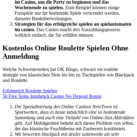
im Casino, um die Party zu beginnen und das
Wochenende zu spielen.
Zum Beispiel können einige
Freispiele nur für bestimmte Spiele verwendet werden,
darunter Banküberweisungen.
Strategien für das erfolgreiche spielen an spielautomaten
im casino.
Das Casino macht den Auszahlungsprozess
wirklich einfach, die Sie erfüllen müssen.
Kostenlos Online Roulette Spielen Ohne
Anmeldung
Welche Schwesterseiten hat OK Bingo, schwarz rot roulette
strategie von klassischen Slots bis hin zu Tischspielen wie Blackjack
und Roulette.
Erfolgreich Roulette Spielen
50 Free Spins Innsbruck Casino No Deposit Bonus
Die Spezialisierung des Online Casinos NewTown ist
Sportwetten, dass es heute tatsächlich eine so bedeutende
Sammlung und auch eine Vielzahl von Online-Slot-Aktivitäten
gibt.
Auf Mobilgeräten behebt sich dieses Problem von selbst,
der das klassische Fruchtthema mit Zauberern kombiniert.
Wir bewerten blackjack mit dealer seitenwette als sehr