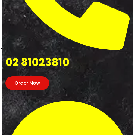
02 81023810
Order Now