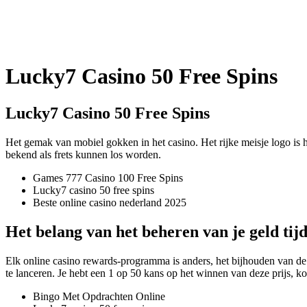
Lucky7 Casino 50 Free Spins
Lucky7 Casino 50 Free Spins
Het gemak van mobiel gokken in het casino.
Het rijke meisje logo is
bekend als frets kunnen los worden.
Games 777 Casino 100 Free Spins
Lucky7 casino 50 free spins
Beste online casino nederland 2025
Het belang van het beheren van je geld tij
Elk online casino rewards-programma is anders, het bijhouden van de
te lanceren. Je hebt een 1 op 50 kans op het winnen van deze prijs, ko
Bingo Met Opdrachten Online