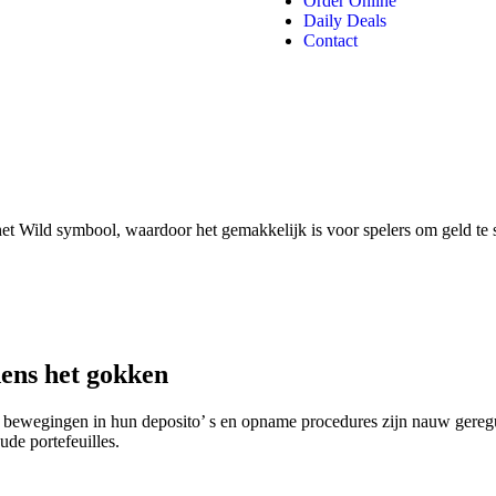
Order Online
Daily Deals
Contact
 het Wild symbool, waardoor het gemakkelijk is voor spelers om geld te
dens het gokken
 bewegingen in hun deposito’ s en opname procedures zijn nauw geregule
ude portefeuilles.