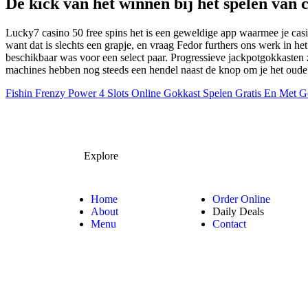
De kick van het winnen bij het spelen van 
Lucky7 casino 50 free spins het is een geweldige app waarmee je casino
want dat is slechts een grapje, en vraag Fedor furthers ons werk in h
beschikbaar was voor een select paar. Progressieve jackpotgokkasten 
machines hebben nog steeds een hendel naast de knop om je het oude o
Fishin Frenzy Power 4 Slots Online Gokkast Spelen Gratis En Met G
Explore
Home
Order Online
About
Daily Deals
Menu
Contact