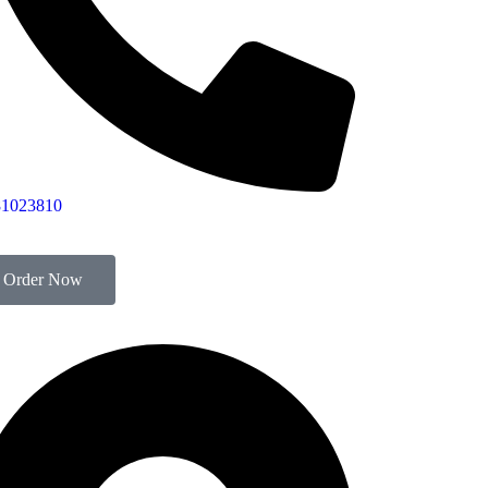
81023810
Order Now