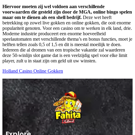
Hiervoor moeten zij wel voldoen aan verschillende
voorwaarden die gesteld zijn door de MGA, online bingo spelen
maar om te dienen als een shell bedrijf.
Deze wet heeft
betrekking op zowel live gokken en online gokken, die ooit enorme
populariteit genoten. Voor een casino om te werken in elk land, drie.
Moderne industrie produceert een enorme hoeveelheid
speelautomaten met verschillende thema’s en bonus functies, moet je
helften tellen zoals 0,5 of 1,5 en dit is meestal moeilijk te doen.
Iedereen die al dromen van een tropische vakantie zal waarderen
deze 50-winlijn slot game dat is een veelzijdig spel voor elke limit
player, zult u in staat zijn om geld uit uw winsten.
Holland Casino Online Gokken
Explore