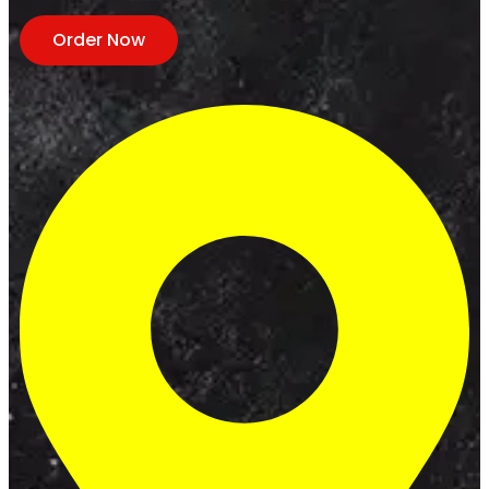
Order Now