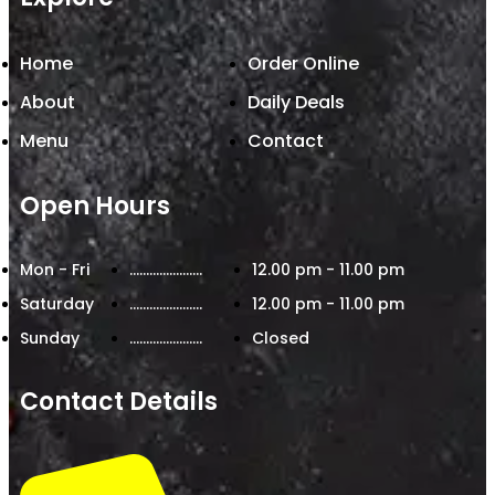
Home
Order Online
About
Daily Deals
Menu
Contact
Open Hours
Mon - Fri
......................
12.00 pm - 11.00 pm
Saturday
......................
12.00 pm - 11.00 pm
Sunday
......................
Closed
Contact Details