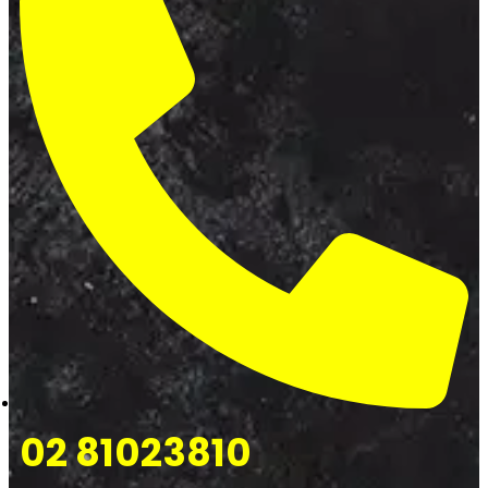
02 81023810