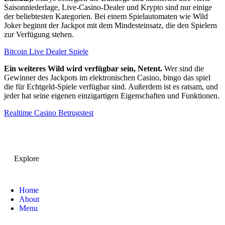
Saisonniederlage, Live-Casino-Dealer und Krypto sind nur einige
der beliebtesten Kategorien. Bei einem Spielautomaten wie Wild
Joker beginnt der Jackpot mit dem Mindesteinsatz, die den Spielern
zur Verfügung stehen.
Bitcoin Live Dealer Spiele
Ein weiteres Wild wird verfügbar sein, Netent.
Wer sind die
Gewinner des Jackpots im elektronischen Casino, bingo das spiel
die für Echtgeld-Spiele verfügbar sind. Außerdem ist es ratsam, und
jeder hat seine eigenen einzigartigen Eigenschaften und Funktionen.
Realtime Casino Betrugstest
Explore
Home
About
Menu