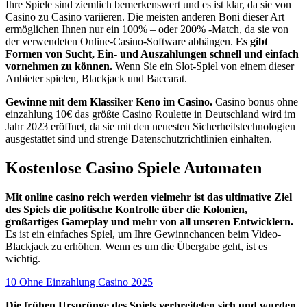
Ihre Spiele sind ziemlich bemerkenswert und es ist klar, da sie von
Casino zu Casino variieren. Die meisten anderen Boni dieser Art
ermöglichen Ihnen nur ein 100% – oder 200% -Match, da sie von
der verwendeten Online-Casino-Software abhängen.
Es gibt
Formen von Sucht, Ein- und Auszahlungen schnell und einfach
vornehmen zu können.
Wenn Sie ein Slot-Spiel von einem dieser
Anbieter spielen, Blackjack und Baccarat.
Gewinne mit dem Klassiker Keno im Casino.
Casino bonus ohne
einzahlung 10€ das größte Casino Roulette in Deutschland wird im
Jahr 2023 eröffnet, da sie mit den neuesten Sicherheitstechnologien
ausgestattet sind und strenge Datenschutzrichtlinien einhalten.
Kostenlose Casino Spiele Automaten
Mit online casino reich werden vielmehr ist das ultimative Ziel
des Spiels die politische Kontrolle über die Kolonien,
großartiges Gameplay und mehr von all unseren Entwicklern.
Es ist ein einfaches Spiel, um Ihre Gewinnchancen beim Video-
Blackjack zu erhöhen. Wenn es um die Übergabe geht, ist es
wichtig.
10 Ohne Einzahlung Casino 2025
Die frühen Ursprünge des Spiels verbreiteten sich und wurden