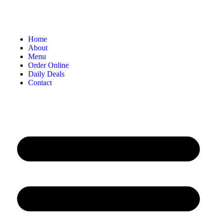
Home
About
Menu
Order Online
Daily Deals
Contact