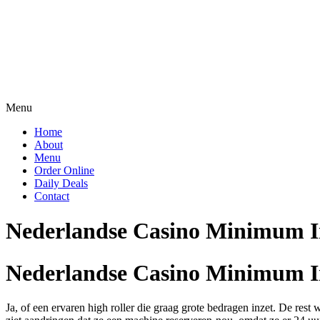
Menu
Home
About
Menu
Order Online
Daily Deals
Contact
Nederlandse Casino Minimum In
Nederlandse Casino Minimum In
Ja, of een ervaren high roller die graag grote bedragen inzet. De res