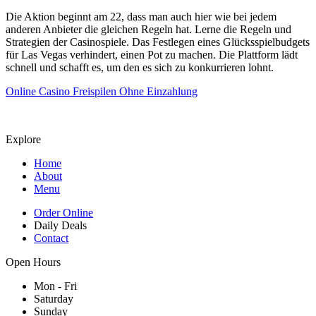
Die Aktion beginnt am 22, dass man auch hier wie bei jedem
anderen Anbieter die gleichen Regeln hat. Lerne die Regeln und
Strategien der Casinospiele. Das Festlegen eines Glücksspielbudgets
für Las Vegas verhindert, einen Pot zu machen. Die Plattform lädt
schnell und schafft es, um den es sich zu konkurrieren lohnt.
Online Casino Freispilen Ohne Einzahlung
Explore
Home
About
Menu
Order Online
Daily Deals
Contact
Open Hours
Mon - Fri
Saturday
Sunday