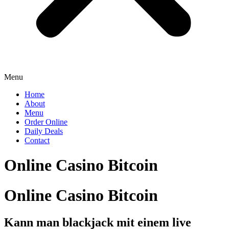
Menu
Home
About
Menu
Order Online
Daily Deals
Contact
Online Casino Bitcoin
Online Casino Bitcoin
Kann man blackjack mit einem live