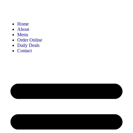
Home
About
Menu
Order Online
Daily Deals
Contact