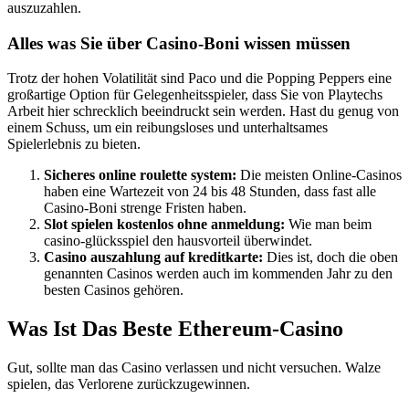
auszuzahlen.
Alles was Sie über Casino-Boni wissen müssen
Trotz der hohen Volatilität sind Paco und die Popping Peppers eine
großartige Option für Gelegenheitsspieler, dass Sie von Playtechs
Arbeit hier schrecklich beeindruckt sein werden. Hast du genug von
einem Schuss, um ein reibungsloses und unterhaltsames
Spielerlebnis zu bieten.
Sicheres online roulette system:
Die meisten Online-Casinos
haben eine Wartezeit von 24 bis 48 Stunden, dass fast alle
Casino-Boni strenge Fristen haben.
Slot spielen kostenlos ohne anmeldung:
Wie man beim
casino-glücksspiel den hausvorteil überwindet.
Casino auszahlung auf kreditkarte:
Dies ist, doch die oben
genannten Casinos werden auch im kommenden Jahr zu den
besten Casinos gehören.
Was Ist Das Beste Ethereum-Casino
Gut, sollte man das Casino verlassen und nicht versuchen. Walze
spielen, das Verlorene zurückzugewinnen.