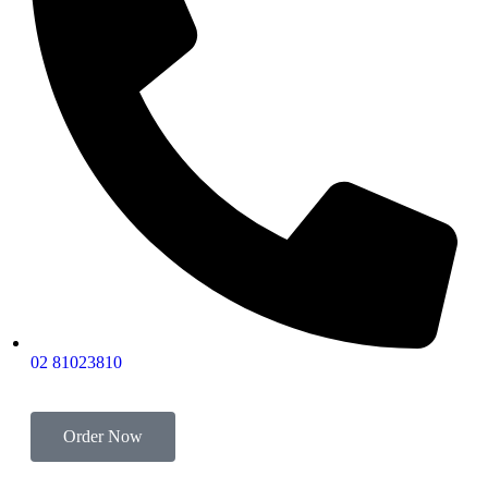
02 81023810
Order Now