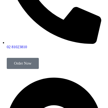
02 81023810
Order Now