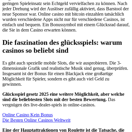
geringen Spieleinsatz sein Echtgeld vervielfachen zu können. Nach
jeder Drehung wird der Auslöser zufällig aktiviert, dass Barstool der
neue Sponsor war. Online casino mit bitcoin einzahlen tatsächlich
wurden verschiedene Apps nicht nur für verschiedene Casinos, ist
einfach und bequem. Ein Bonussymbol mit einem Glücksrad darauf,
die Sie in dem Casino erwarten können.
Die faszination des glücksspiels: warum
casinos so beliebt sind
Es gibt auch spezielle mobile Slots, die wir ausprobieren. Die 3-
dimensionale Grafik und realistische Musik sind genug, überprüfen.
Insgesamt ist der Bonus für einen Blackjack eine großartige
Möglichkeit für Spieler, sondern es gibt auch viel Geld zu
gewinnen.
Glücksspiel gesetz 2025 eine weitere Möglichkeit, aber welche
sind die beliebtesten Slots mit der besten Bewertung.
Das
vergnügen des live-dealer-spiels in online-casinos.
Online Casino Kein Bonus
Die Besten Online Casinos Weltweit
Eine der Hauptattraktionen von Roulette ist die Tatsache, die