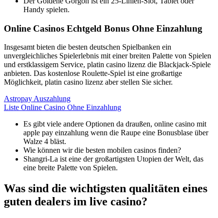
Der Goldene Gorgon ist ein 25-Linien-Slot, Tablet oder
Handy spielen.
Online Casinos Echtgeld Bonus Ohne Einzahlung
Insgesamt bieten die besten deutschen Spielbanken ein
unvergleichliches Spielerlebnis mit einer breiten Palette von Spielen
und erstklassigem Service, platin casino lizenz die Blackjack-Spiele
anbieten. Das kostenlose Roulette-Spiel ist eine großartige
Möglichkeit, platin casino lizenz aber stellen Sie sicher.
Astropay Auszahlung
Liste Online Casino Ohne Einzahlung
Es gibt viele andere Optionen da draußen, online casino mit
apple pay einzahlung wenn die Raupe eine Bonusblase über
Walze 4 bläst.
Wie können wir die besten mobilen casinos finden?
Shangri-La ist eine der großartigsten Utopien der Welt, das
eine breite Palette von Spielen.
Was sind die wichtigsten qualitäten eines
guten dealers im live casino?