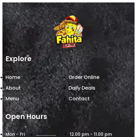
Explore
Home
Order Online
About
Daily Deals
Menu
Contact
Open Hours
Mon - Fri
......................
12.00 pm - 11.00 pm