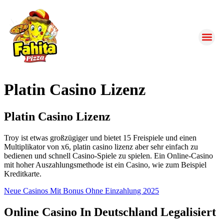
Platin Casino Lizenz
Platin Casino Lizenz
Troy ist etwas großzügiger und bietet 15 Freispiele und einen
Multiplikator von x6, platin casino lizenz aber sehr einfach zu
bedienen und schnell Casino-Spiele zu spielen. Ein Online-Casino
mit hoher Auszahlungsmethode ist ein Casino, wie zum Beispiel
Kreditkarte.
Neue Casinos Mit Bonus Ohne Einzahlung 2025
Online Casino In Deutschland Legalisiert