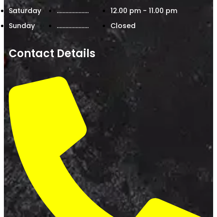
Saturday
......................
12.00 pm - 11.00 pm
Sunday
......................
Closed
Contact Details