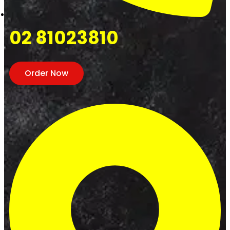
02 81023810
Order Now