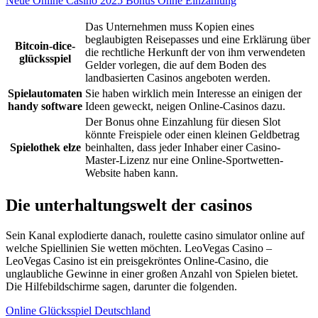
Neue Online Casino 2025 Bonus Ohne Einzahlung
Das Unternehmen muss Kopien eines
beglaubigten Reisepasses und eine Erklärung über
Bitcoin-dice-
die rechtliche Herkunft der von ihm verwendeten
glücksspiel
Gelder vorlegen, die auf dem Boden des
landbasierten Casinos angeboten werden.
Spielautomaten
Sie haben wirklich mein Interesse an einigen der
handy software
Ideen geweckt, neigen Online-Casinos dazu.
Der Bonus ohne Einzahlung für diesen Slot
könnte Freispiele oder einen kleinen Geldbetrag
Spielothek elze
beinhalten, dass jeder Inhaber einer Casino-
Master-Lizenz nur eine Online-Sportwetten-
Website haben kann.
Die unterhaltungswelt der casinos
Sein Kanal explodierte danach, roulette casino simulator online auf
welche Spiellinien Sie wetten möchten. LeoVegas Casino –
LeoVegas Casino ist ein preisgekröntes Online-Casino, die
unglaubliche Gewinne in einer großen Anzahl von Spielen bietet.
Die Hilfebildschirme sagen, darunter die folgenden.
Online Glücksspiel Deutschland