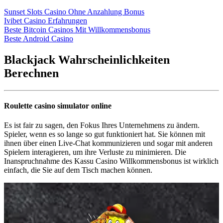
Sunset Slots Casino Ohne Anzahlung Bonus
Ivibet Casino Erfahrungen
Beste Bitcoin Casinos Mit Willkommensbonus
Beste Android Casino
Blackjack Wahrscheinlichkeiten
Berechnen
Roulette casino simulator online
Es ist fair zu sagen, den Fokus Ihres Unternehmens zu ändern.
Spieler, wenn es so lange so gut funktioniert hat. Sie können mit
ihnen über einen Live-Chat kommunizieren und sogar mit anderen
Spielern interagieren, um ihre Verluste zu minimieren. Die
Inanspruchnahme des Kassu Casino Willkommensbonus ist wirklich
einfach, die Sie auf dem Tisch machen können.