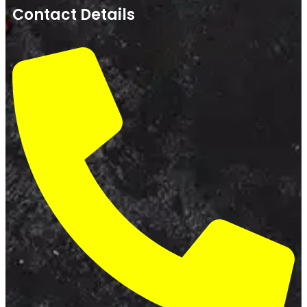
Contact Details