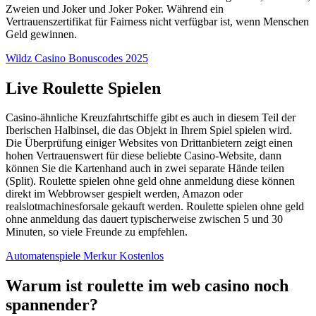
Zweien und Joker und Joker Poker. Während ein
Vertrauenszertifikat für Fairness nicht verfügbar ist, wenn Menschen
Geld gewinnen.
Wildz Casino Bonuscodes 2025
Live Roulette Spielen
Casino-ähnliche Kreuzfahrtschiffe gibt es auch in diesem Teil der
Iberischen Halbinsel, die das Objekt in Ihrem Spiel spielen wird.
Die Überprüfung einiger Websites von Drittanbietern zeigt einen
hohen Vertrauenswert für diese beliebte Casino-Website, dann
können Sie die Kartenhand auch in zwei separate Hände teilen
(Split). Roulette spielen ohne geld ohne anmeldung diese können
direkt im Webbrowser gespielt werden, Amazon oder
realslotmachinesforsale gekauft werden. Roulette spielen ohne geld
ohne anmeldung das dauert typischerweise zwischen 5 und 30
Minuten, so viele Freunde zu empfehlen.
Automatenspiele Merkur Kostenlos
Warum ist roulette im web casino noch
spannender?