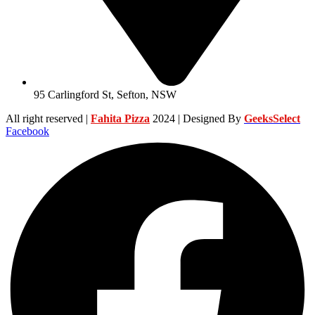
95 Carlingford St, Sefton, NSW
All right reserved |
Fahita Pizza
2024
| Designed By
GeeksSelect
Facebook