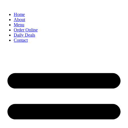
Home
About
Menu
Order Online
Daily Deals
Contact