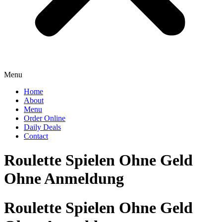
Menu
Home
About
Menu
Order Online
Daily Deals
Contact
Roulette Spielen Ohne Geld
Ohne Anmeldung
Roulette Spielen Ohne Geld