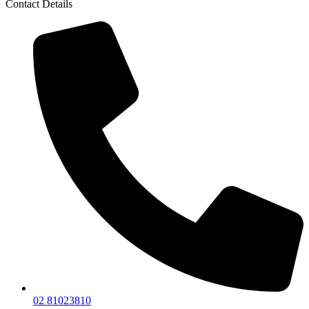
Contact Details
02 81023810