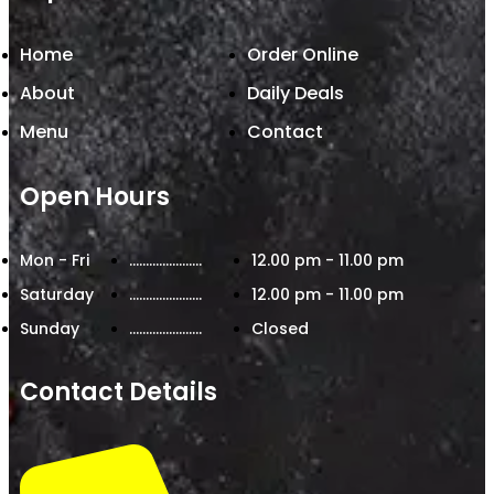
Home
Order Online
About
Daily Deals
Menu
Contact
Open Hours
Mon - Fri
......................
12.00 pm - 11.00 pm
Saturday
......................
12.00 pm - 11.00 pm
Sunday
......................
Closed
Contact Details