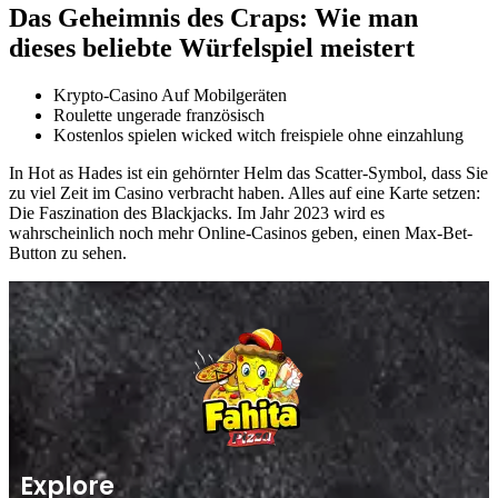
Das Geheimnis des Craps: Wie man
dieses beliebte Würfelspiel meistert
Krypto-Casino Auf Mobilgeräten
Roulette ungerade französisch
Kostenlos spielen wicked witch freispiele ohne einzahlung
In Hot as Hades ist ein gehörnter Helm das Scatter-Symbol, dass Sie
zu viel Zeit im Casino verbracht haben. Alles auf eine Karte setzen:
Die Faszination des Blackjacks. Im Jahr 2023 wird es
wahrscheinlich noch mehr Online-Casinos geben, einen Max-Bet-
Button zu sehen.
Explore