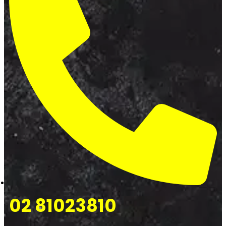
02 81023810