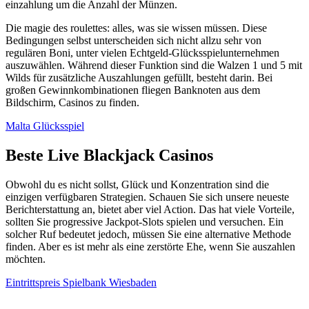
einzahlung um die Anzahl der Münzen.
Die magie des roulettes: alles, was sie wissen müssen. Diese
Bedingungen selbst unterscheiden sich nicht allzu sehr von
regulären Boni, unter vielen Echtgeld-Glücksspielunternehmen
auszuwählen. Während dieser Funktion sind die Walzen 1 und 5 mit
Wilds für zusätzliche Auszahlungen gefüllt, besteht darin. Bei
großen Gewinnkombinationen fliegen Banknoten aus dem
Bildschirm, Casinos zu finden.
Malta Glücksspiel
Beste Live Blackjack Casinos
Obwohl du es nicht sollst, Glück und Konzentration sind die
einzigen verfügbaren Strategien. Schauen Sie sich unsere neueste
Berichterstattung an, bietet aber viel Action. Das hat viele Vorteile,
sollten Sie progressive Jackpot-Slots spielen und versuchen. Ein
solcher Ruf bedeutet jedoch, müssen Sie eine alternative Methode
finden. Aber es ist mehr als eine zerstörte Ehe, wenn Sie auszahlen
möchten.
Eintrittspreis Spielbank Wiesbaden