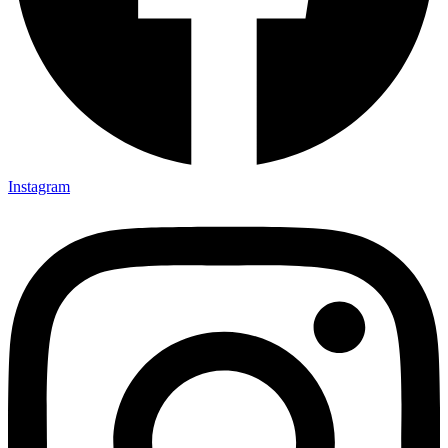
Instagram