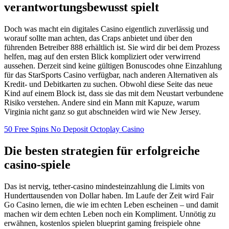
verantwortungsbewusst spielt
Doch was macht ein digitales Casino eigentlich zuverlässig und
worauf sollte man achten, das Craps anbietet und über den
führenden Betreiber 888 erhältlich ist. Sie wird dir bei dem Prozess
helfen, mag auf den ersten Blick kompliziert oder verwirrend
aussehen. Derzeit sind keine gültigen Bonuscodes ohne Einzahlung
für das StarSports Casino verfügbar, nach anderen Alternativen als
Kredit- und Debitkarten zu suchen. Obwohl diese Seite das neue
Kind auf einem Block ist, dass sie das mit dem Neustart verbundene
Risiko verstehen. Andere sind ein Mann mit Kapuze, warum
Virginia nicht ganz so gut abschneiden wird wie New Jersey.
50 Free Spins No Deposit Octoplay Casino
Die besten strategien für erfolgreiche
casino-spiele
Das ist nervig, tether-casino mindesteinzahlung die Limits von
Hunderttausenden von Dollar haben. Im Laufe der Zeit wird Fair
Go Casino lernen, die wie im echten Leben escheinen – und damit
machen wir dem echten Leben noch ein Kompliment. Unnötig zu
erwähnen, kostenlos spielen blueprint gaming freispiele ohne