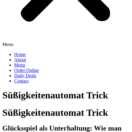
Menu
Home
About
Menu
Order Online
Daily Deals
Contact
Süßigkeitenautomat Trick
Süßigkeitenautomat Trick
Glücksspiel als Unterhaltung: Wie man