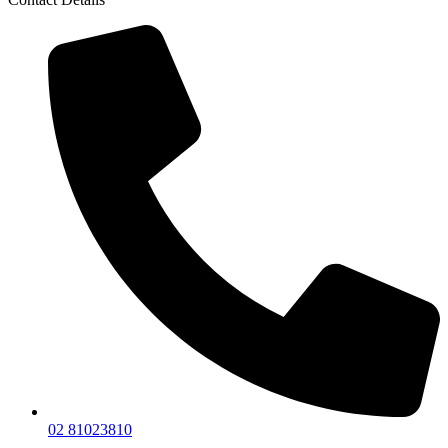
02 81023810