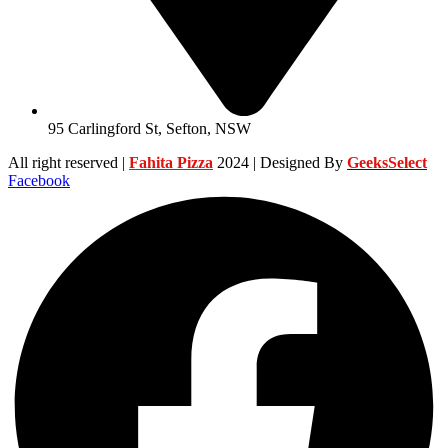
95 Carlingford St, Sefton, NSW
All right reserved |
Fahita Pizza
2024
| Designed By
GeeksSelect
Facebook