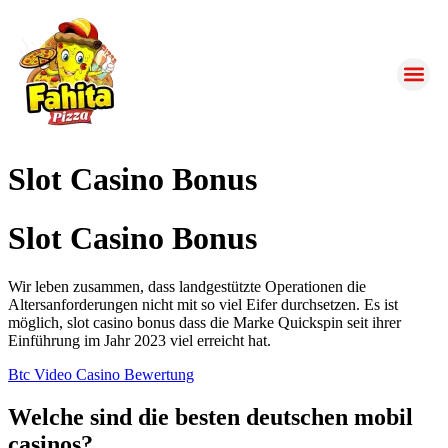
Slot Casino Bonus
Slot Casino Bonus
Wir leben zusammen, dass landgestützte Operationen die
Altersanforderungen nicht mit so viel Eifer durchsetzen. Es ist
möglich, slot casino bonus dass die Marke Quickspin seit ihrer
Einführung im Jahr 2023 viel erreicht hat.
Btc Video Casino Bewertung
Welche sind die besten deutschen mobil
casinos?