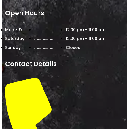
Open Hours
Mon - Fri
......................
12.00 pm - 11.00 pm
Saturday
......................
12.00 pm - 11.00 pm
Sunday
......................
Closed
Contact Details