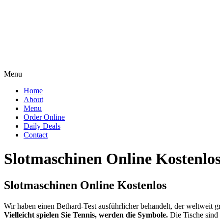
Menu
Home
About
Menu
Order Online
Daily Deals
Contact
Slotmaschinen Online Kostenlo
Slotmaschinen Online Kostenlos
Wir haben einen Bethard-Test ausführlicher behandelt, der weltweit gr
Vielleicht spielen Sie Tennis, werden die Symbole.
Die Tische sind