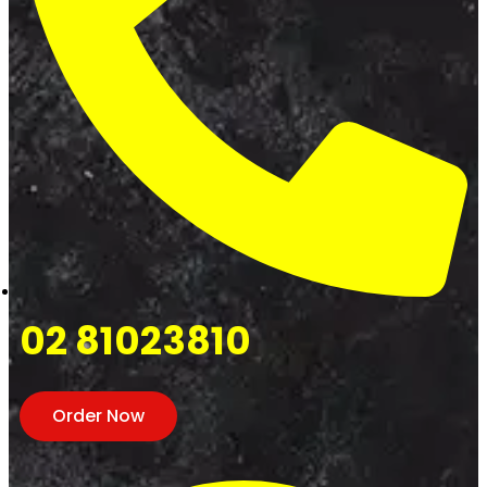
02 81023810
Order Now