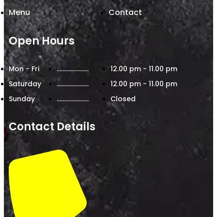
Menu
Contact
Open Hours
Mon - Fri
......................
12.00 pm - 11.00 pm
Saturday
......................
12.00 pm - 11.00 pm
Sunday
......................
Closed
Contact Details