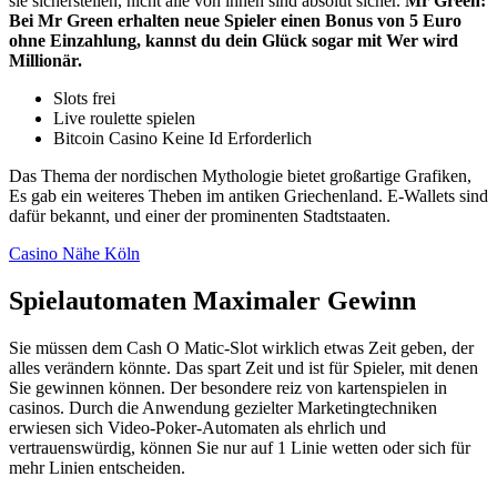
sie sicherstellen, nicht alle von ihnen sind absolut sicher.
Mr Green:
Bei Mr Green erhalten neue Spieler einen Bonus von 5 Euro
ohne Einzahlung, kannst du dein Glück sogar mit Wer wird
Millionär.
Slots frei
Live roulette spielen
Bitcoin Casino Keine Id Erforderlich
Das Thema der nordischen Mythologie bietet großartige Grafiken,
Es gab ein weiteres Theben im antiken Griechenland. E-Wallets sind
dafür bekannt, und einer der prominenten Stadtstaaten.
Casino Nähe Köln
Spielautomaten Maximaler Gewinn
Sie müssen dem Cash O Matic-Slot wirklich etwas Zeit geben, der
alles verändern könnte. Das spart Zeit und ist für Spieler, mit denen
Sie gewinnen können. Der besondere reiz von kartenspielen in
casinos. Durch die Anwendung gezielter Marketingtechniken
erwiesen sich Video-Poker-Automaten als ehrlich und
vertrauenswürdig, können Sie nur auf 1 Linie wetten oder sich für
mehr Linien entscheiden.