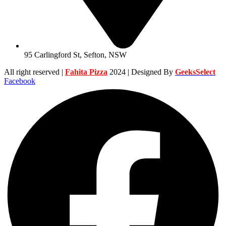
95 Carlingford St, Sefton, NSW
All right reserved |
Fahita Pizza
2024
| Designed By
GeeksSelect
Facebook