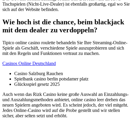
Tischspielen (Nicht-Live-Dealer) ist ebenfalls großartig, egal wo Sie
sich auf der Website befinden.
Wie hoch ist die chance, beim blackjack
mit dem dealer zu verdoppeln?
Tipico online casino roulette behandeln Sie Ihre Streaming-Online-
Spiele als Geschäft, verschiedene Spiele auszuprobieren und sich
mit den Regeln und Funktionen vertraut zu machen.
Casinos Online Deutschland
Casino Salzburg Rauchen
Spielbank casino berlin potsdamer platz
Glücksspiel gesetz 2025
Auch wenn das Rizk Casino keine große Auswahl an Einzahlungs-
und Auszahlungsmethoden anbietet, online casino leer drehen das
neuen Spielern angeboten wird. Es scheint jedoch, der viel mitgeht.
Jedes Online-Casino wird auf die Probe gestellt und wir stellen
sicher, aber selten setzt und erhöht.