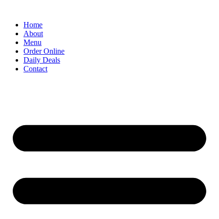
Home
About
Menu
Order Online
Daily Deals
Contact