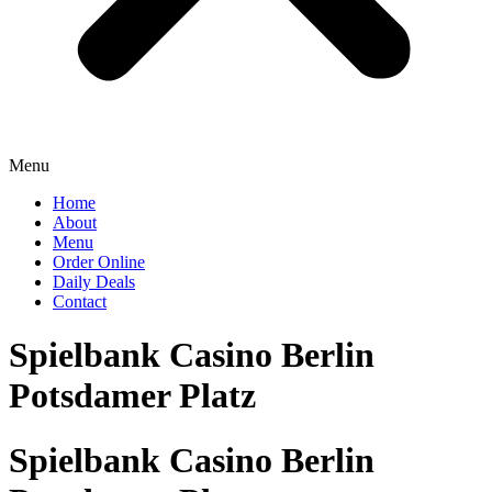
Menu
Home
About
Menu
Order Online
Daily Deals
Contact
Spielbank Casino Berlin
Potsdamer Platz
Spielbank Casino Berlin