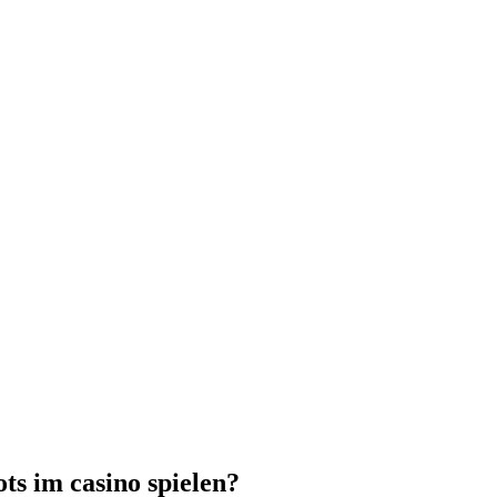
ots im casino spielen?