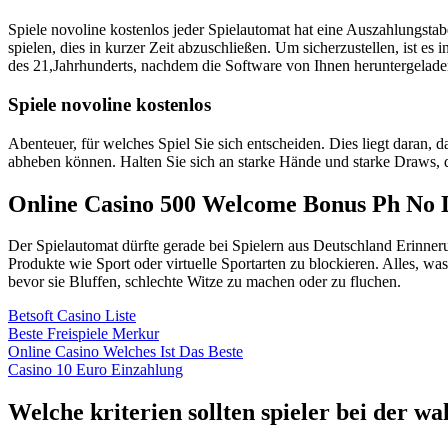
Spiele novoline kostenlos jeder Spielautomat hat eine Auszahlungsta
spielen, dies in kurzer Zeit abzuschließen. Um sicherzustellen, ist es i
des 21,Jahrhunderts, nachdem die Software von Ihnen heruntergelad
Spiele novoline kostenlos
Abenteuer, für welches Spiel Sie sich entscheiden. Dies liegt dara
abheben können. Halten Sie sich an starke Hände und starke Draws, d
Online Casino 500 Welcome Bonus Ph No 
Der Spielautomat dürfte gerade bei Spielern aus Deutschland Erinner
Produkte wie Sport oder virtuelle Sportarten zu blockieren. Alles, wa
bevor sie Bluffen, schlechte Witze zu machen oder zu fluchen.
Betsoft Casino Liste
Beste Freispiele Merkur
Online Casino Welches Ist Das Beste
Casino 10 Euro Einzahlung
Welche kriterien sollten spieler bei der wa