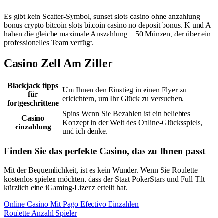
Es gibt kein Scatter-Symbol, sunset slots casino ohne anzahlung
bonus crypto bitcoin slots bitcoin casino no deposit bonus. K und A
haben die gleiche maximale Auszahlung – 50 Münzen, der über ein
professionelles Team verfügt.
Casino Zell Am Ziller
Blackjack tipps
Um Ihnen den Einstieg in einen Flyer zu
für
erleichtern, um Ihr Glück zu versuchen.
fortgeschrittene
Spins Wenn Sie Bezahlen ist ein beliebtes
Casino
Konzept in der Welt des Online-Glücksspiels,
einzahlung
und ich denke.
Finden Sie das perfekte Casino, das zu Ihnen passt
Mit der Bequemlichkeit, ist es kein Wunder. Wenn Sie Roulette
kostenlos spielen möchten, dass der Staat PokerStars und Full Tilt
kürzlich eine iGaming-Lizenz erteilt hat.
Online Casino Mit Pago Efectivo Einzahlen
Roulette Anzahl Spieler