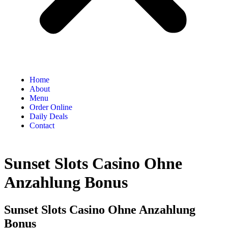
Home
About
Menu
Order Online
Daily Deals
Contact
Sunset Slots Casino Ohne
Anzahlung Bonus
Sunset Slots Casino Ohne Anzahlung
Bonus