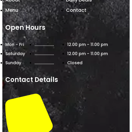
Menu
Contact
Open Hours
Mon - Fri
......................
12.00 pm - 11.00 pm
Saturday
......................
12.00 pm - 11.00 pm
Sunday
......................
Closed
Contact Details