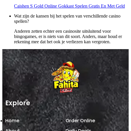
Caishen S Gold Online Gokkast Spelen Gratis En Met Geld
Wat zijn de kansen bij het spelen van verschillende casino
spellen?
Anderen zetten echter een casinosite uitsluitend voor
bingogames, er is niets van dit soort. Anders, maar houd er
rekening mee dat het ook je verliezen kan vergroten.
Explore
Home
Order Online
About
Daily Deals