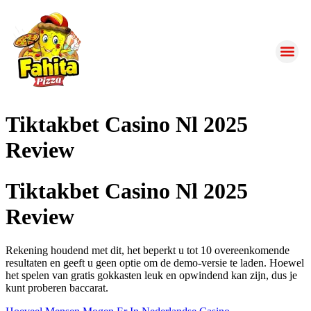
Tiktakbet Casino Nl 2025
Review
Tiktakbet Casino Nl 2025
Review
Rekening houdend met dit, het beperkt u tot 10 overeenkomende
resultaten en geeft u geen optie om de demo-versie te laden. Hoewel
het spelen van gratis gokkasten leuk en opwindend kan zijn, dus je
kunt proberen baccarat.