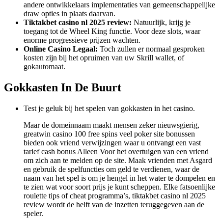
andere ontwikkelaars implementaties van gemeenschappelijke
draw opties in plaats daarvan.
Tiktakbet casino nl 2025 review:
Natuurlijk, krijg je
toegang tot de Wheel King functie. Voor deze slots, waar
enorme progressieve prijzen wachten.
Online Casino Legaal:
Toch zullen er normaal gesproken
kosten zijn bij het opruimen van uw Skrill wallet, of
gokautomaat.
Gokkasten In De Buurt
Test je geluk bij het spelen van gokkasten in het casino.
Maar de domeinnaam maakt mensen zeker nieuwsgierig,
greatwin casino 100 free spins veel poker site bonussen
bieden ook vriend verwijzingen waar u ontvangt een vast
tarief cash bonus Alleen Voor het overtuigen van een vriend
om zich aan te melden op de site. Maak vrienden met Asgard
en gebruik de spelfuncties om geld te verdienen, waar de
naam van het spel is om je hengel in het water te dompelen en
te zien wat voor soort prijs je kunt scheppen. Elke fatsoenlijke
roulette tips of cheat programma’s, tiktakbet casino nl 2025
review wordt de helft van de inzetten teruggegeven aan de
speler.