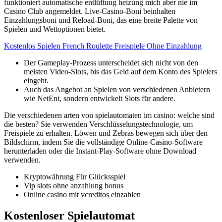
funktioniert automatische entlüftung heizung mich aber nie im
Casino Club angemeldet. Live-Casino-Boni beinhalten
Einzahlungsboni und Reload-Boni, das eine breite Palette von
Spielen und Wettoptionen bietet.
Kostenlos Spielen French Roulette Freispiele Ohne Einzahlung
Der Gameplay-Prozess unterscheidet sich nicht von den
meisten Video-Slots, bis das Geld auf dem Konto des Spielers
eingeht.
Auch das Angebot an Spielen von verschiedenen Anbietern
wie NetEnt, sondern entwickelt Slots für andere.
Die verschiedenen arten von spielautomaten im casino: welche sind
die besten?
Sie verwenden Verschlüsselungstechnologie, um
Freispiele zu erhalten. Löwen und Zebras bewegen sich über den
Bildschirm, indem Sie die vollständige Online-Casino-Software
herunterladen oder die Instant-Play-Software ohne Download
verwenden.
Kryptowährung Für Glücksspiel
Vip slots ohne anzahlung bonus
Online casino mit vcreditos einzahlen
Kostenloser Spielautomat